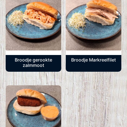
Broodje gerookte
Broodje Markreelfilet
zalmmoot