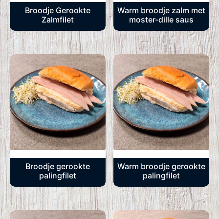
Broodje Gerookte
Warm broodje zalm met
Zalmfilet
moster-dille saus
Broodje gerookte
Warm broodje gerookte
palingfilet
palingfilet