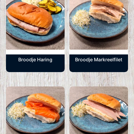
Broodje Haring
Broodje Markreelfilet