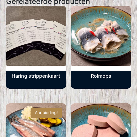
Gerelateerde producten
Haring strippenkaart
Rolmops
Aanbieding!