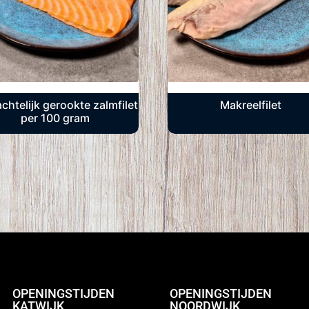
htelijk gerookte zalmfilet
Makreelfilet
per 100 gram
OPENINGSTIJDEN
OPENINGSTIJDEN
KATWIJK
NOORDWIJK