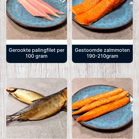
Gerookte palingfilet per
Gestoomde zalmmoten
100 gram
190-210gram