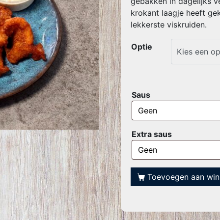
gebakken in dagelijks ve
krokant laagje heeft ge
lekkerste viskruiden.
Optie
Saus
Extra saus
Toevoegen aan wi