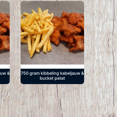
auw &
750 gram kibbeling kabeljauw &
bucket patat