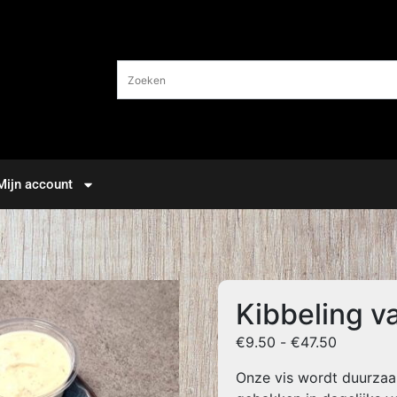
Mijn account
Kibbeling v
€
9.50
-
€
47.50
Onze vis wordt duurzaa