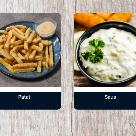
Patat
Saus