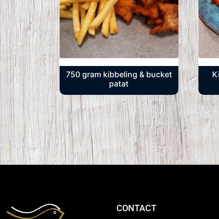
750 gram kibbeling & bucket
K
patat
CONTACT