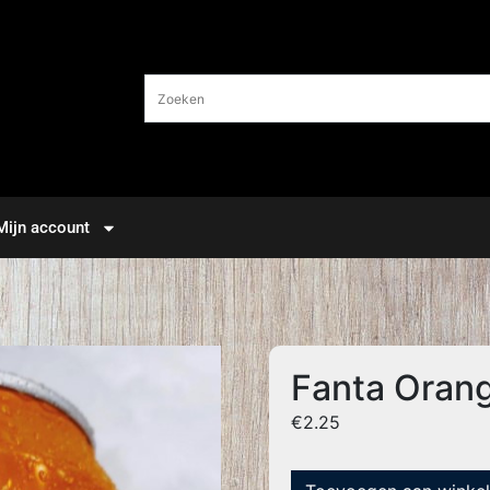
Mijn account
Fanta Oran
€
2.25